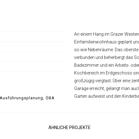
An einem Hang im Grazer Westen
Einfamilienwohnhaus geplant und 
so wie Nebenräume. Das oberste G
verbunden und beherbergt das S
Badezimmer und ein Arbeits- ode
Kochbereich im Erdgeschoss sind
großzügig verglast. Über eine zen
Garage erreicht, gelangt man auch
Garten aufweist und den Kinderb
, Ausführungsplanung, ÖBA
ÄHNLICHE PROJEKTE