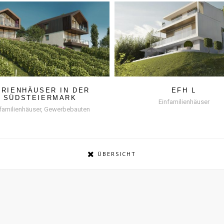
ERIENHÄUSER IN DER
EFH L
SÜDSTEIERMARK
Einfamilienhäuser
familienhäuser, Gewerbebauten
ÜBERSICHT